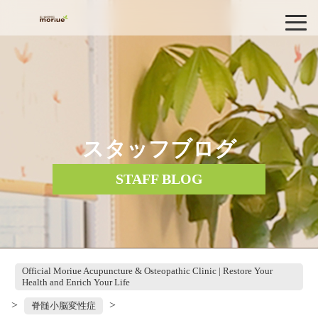
スタッフブログ
STAFF BLOG
Official Moriue Acupuncture & Osteopathic Clinic | Restore Your
Health and Enrich Your Life
>
>
脊髄小脳変性症