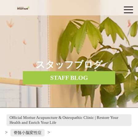
スタッフブログ
STAFF BLOG
Official Moriue Acupuncture & Osteopathic Clinic | Restore Your
Health and Enrich Your Life
>
>
脊髄小脳変性症