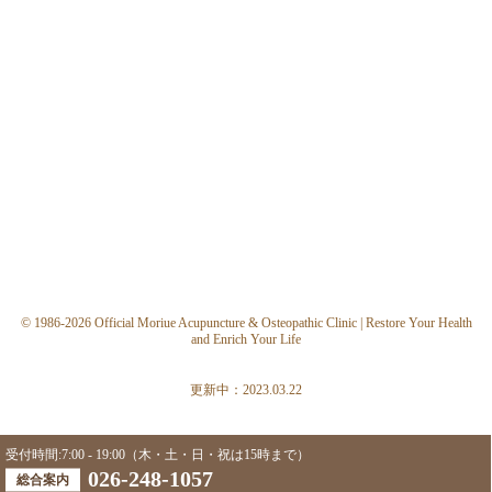
© 1986-2026 Official Moriue Acupuncture & Osteopathic Clinic | Restore Your Health
and Enrich Your Life
更新中：2023.03.22
受付時間:7:00 - 19:00（木・土・日・祝は15時まで）
026-248-1057