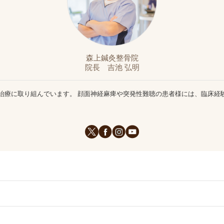
森上鍼灸整骨院
院長 吉池 弘明
治療に取り組んでいます。 顔面神経麻痺や突発性難聴の患者様には、臨床経