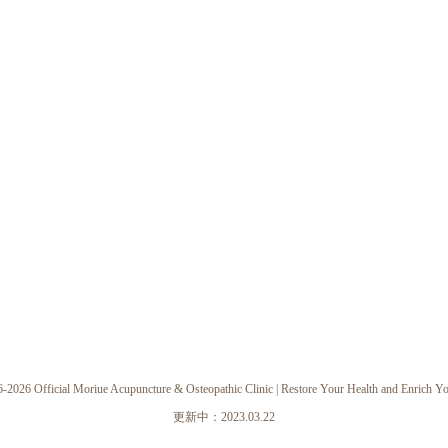
-2026 Official Moriue Acupuncture & Osteopathic Clinic | Restore Your Health and Enrich Yo
更新中：2023.03.22