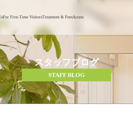
Us
For First-Time Visitors
Treatment & Fees
Access
スタッフブログ
STAFF BLOG