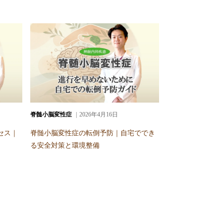
脊髄小脳変性症
2026年4月16日
セス｜
脊髄小脳変性症の転倒予防｜自宅ででき
る安全対策と環境整備