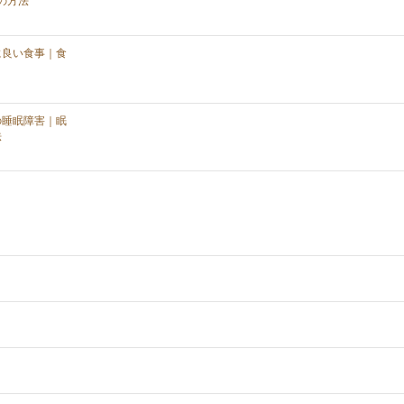
の方法
に良い食事｜食
の睡眠障害｜眠
法