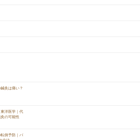
の鍼灸は痛い？
と東洋医学｜代
鍼灸の可能性
の転倒予防｜バ