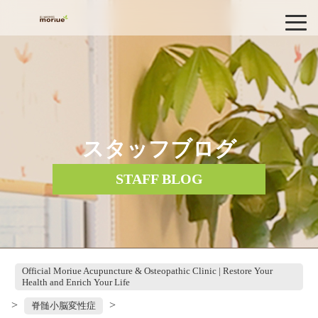
スタッフブログ
STAFF BLOG
Official Moriue Acupuncture & Osteopathic Clinic | Restore Your
Health and Enrich Your Life
>
>
脊髄小脳変性症