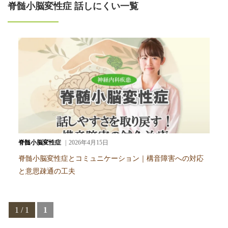
脊髄小脳変性症 話しにくい一覧
脊髄小脳変性症
2026年4月15日
脊髄小脳変性症とコミュニケーション｜構音障害への対応
と意思疎通の工夫
1 / 1
1