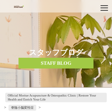
スタッフブログ
STAFF BLOG
Official Moriue Acupuncture & Osteopathic Clinic | Restore Your
Health and Enrich Your Life
>
>
脊髄小脳変性症