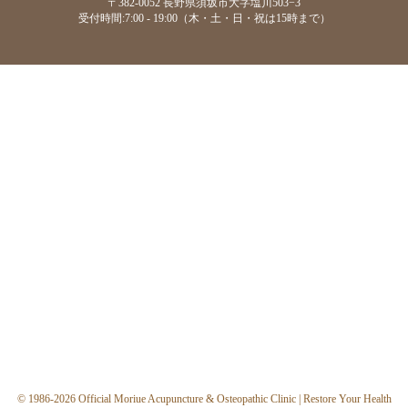
〒382-0052 長野県須坂市大字塩川503−3
受付時間:7:00 - 19:00（木・土・日・祝は15時まで）
© 1986-2026 Official Moriue Acupuncture & Osteopathic Clinic | Restore Your Health