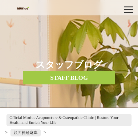
スタッフブログ
STAFF BLOG
Official Moriue Acupuncture & Osteopathic Clinic | Restore Your
Health and Enrich Your Life
>
>
顔面神経麻痺