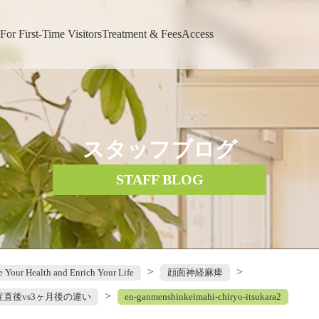
For First-Time Visitors
Treatment & Fees
Access
スタッフブログ
STAFF BLOG
>
>
e Your Health and Enrich Your Life
顔面神経麻痺
>
直後vs3ヶ月後の違い
en-ganmenshinkeimahi-chiryo-itsukara2