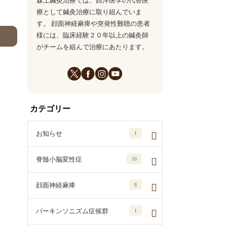
森上鍼灸治療では、西洋医学の代替医
療として鍼灸治療に取り組んでいま
す。 顔面神経麻痺や突発性難聴の患者
様には、臨床経験２０年以上の鍼灸師
がチームを組んで治療にあたります。
カテゴリー
お知らせ
1
脊髄小脳変性症
10
顔面神経麻痺
8
パーキンソニズム症候群
1