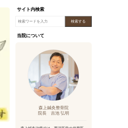
サイト内検索
検索する
当院について
森上鍼灸整骨院
院長 吉池 弘明