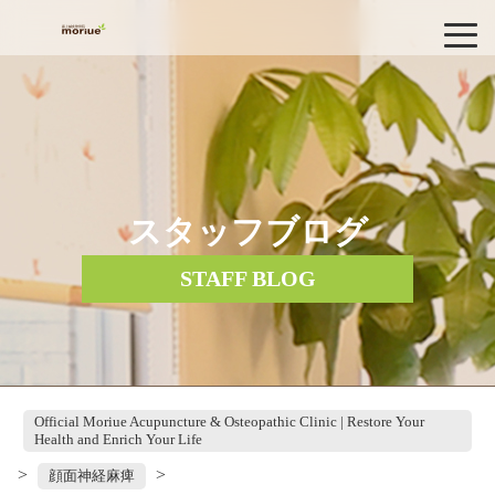
スタッフブログ
STAFF BLOG
Official Moriue Acupuncture & Osteopathic Clinic | Restore Your
Health and Enrich Your Life
>
>
顔面神経麻痺