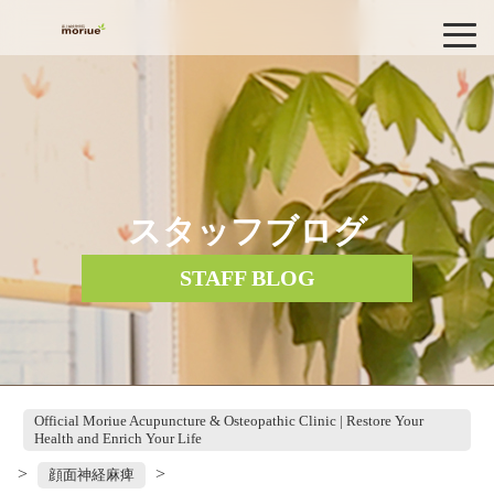
スタッフブログ
STAFF BLOG
Official Moriue Acupuncture & Osteopathic Clinic | Restore Your
Health and Enrich Your Life
>
>
顔面神経麻痺