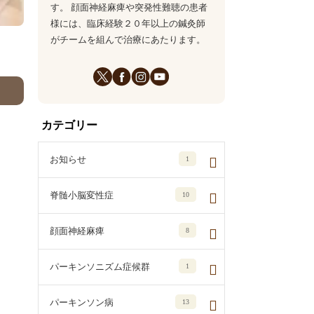
す。 顔面神経麻痺や突発性難聴の患者
様には、臨床経験２０年以上の鍼灸師
がチームを組んで治療にあたります。
カテゴリー
お知らせ
1
脊髄小脳変性症
10
顔面神経麻痺
8
パーキンソニズム症候群
1
パーキンソン病
13