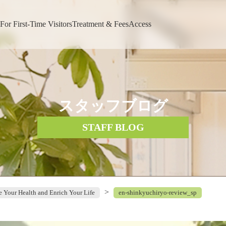
For First-Time Visitors
Treatment & Fees
Access
スタッフブログ
STAFF BLOG
>
e Your Health and Enrich Your Life
en-shinkyuchiryo-review_sp