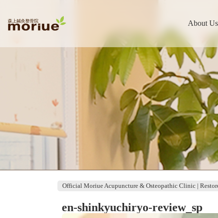
About Us
Official Moriue Acupuncture & Osteopathic Clinic | Restor
en-shinkyuchiryo-review_sp