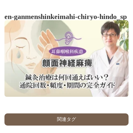
en-ganmenshinkeimahi-chiryo-hindo_sp
関連タグ