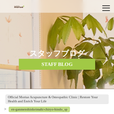
スタッフブログ
STAFF BLOG
Official Moriue Acupuncture & Osteopathic Clinic | Restore Your
Health and Enrich Your Life
>
en-ganmenshinkeimahi-chiryo-hindo_sp